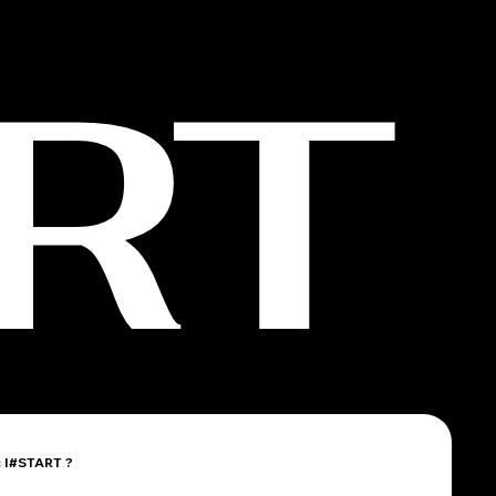
RT
c I#START ?