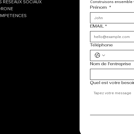
S RESEAUX SOCIAUX
Construisons ensemble v
Prénom
*
DRONE
OMPETENCES
EMAIL
*
Téléphone
Nom de l'entreprise
Quel est votre besoi