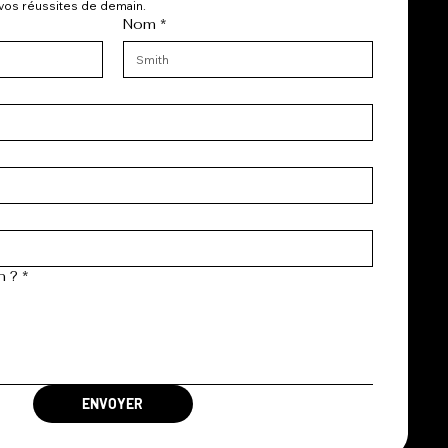
os réussites de demain.
Nom
*
n ?
*
ENVOYER