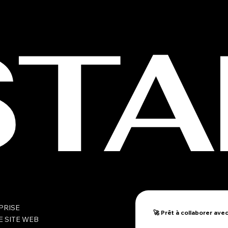
STA
PRISE
🚀 Prêt à collaborer ave
E SITE WEB