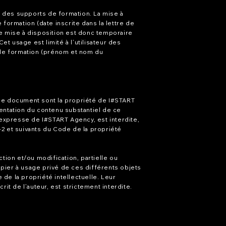
n des supports de formation. La mise à
ormation (date inscrite dans la lettre de
te mise à disposition est donc temporaire
t usage est limité à l’utilisateur des
n de formation (prénom et nom du
 ce document sont la propriété de I#START
sentation du contenu substantiel de ce
expresse de I#START Agency, est interdite,
-2 et suivants du Code de la propriété
ction et/ou modification, partielle ou
apier à usage privé de ces différents objets
de la propriété intellectuelle. Leur
rit de l’auteur, est strictement interdite.